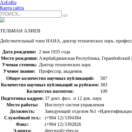
Az
En
Ru
Карта сайта
ТЕЛЬМАН АЛИЕВ
Действительный член НАНА, доктор технических наук, профес
Дата рождения:
2 мая 1935 года
Место рождения:
Азербайджанская Республика, Геранбойский
Ученая степень:
Доктор технических наук
Ученое звание:
Профессор, академик
Общее количество научных публикаций:
587
Количество научных публикаций за рубежом:
383
Количество патентов:
109
Подготовка кадров:
37 докт. фил. и 12 док. наук
Место работы:
Институт систем управления
Должность:
Заведующий отделом №1 «Идентификацио
Служебный тел.:
(+994 12) 5394384
Факс:
(+994 12) 5392826
Э-почта:
director@cyber.az