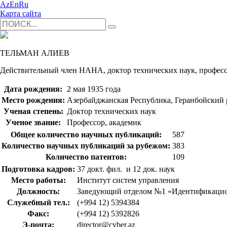
Az
En
Ru
Карта сайта
ТЕЛЬМАН АЛИЕВ
Действительный член НАНА, доктор технических наук, профес
Дата рождения:
2 мая 1935 года
Место рождения:
Азербайджанская Республика, Геранбойский
Ученая степень:
Доктор технических наук
Ученое звание:
Профессор, академик
Общее количество научных публикаций:
587
Количество научных публикаций за рубежом:
383
Количество патентов:
109
Подготовка кадров:
37 докт. фил. и 12 док. наук
Место работы:
Институт систем управления
Должность:
Заведующий отделом №1 «Идентификацио
Служебный тел.:
(+994 12) 5394384
Факс:
(+994 12) 5392826
Э-почта:
director@cyber.az