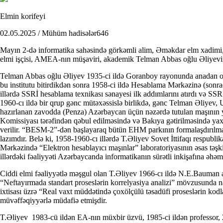
Elmin korifeyi
02.05.2025 / Mühüm hadisələr
646
Mayın 2-də informatika sahəsində görkəmli alim, Əməkdar elm xadimi, “
elmi işçisi, AMEA-nın müşaviri, akademik Telman Abbas oğlu Əliyevi
Telman Abbas oğlu Əliyev 1935-ci ildə Goranboy rayonunda anadan ol
bu institutu bitirdikdən sonra 1958-ci ildə Hesablama Mərkəzinə (sonra
illərdə SSRİ hesablama texnikası sənayesi ilk addımlarını atırdı və S
1960-cı ildə bir qrup gənc mütəxəssislə birlikdə, gənc Telman Əliyev
hazırlanan zavodda (Penza) Azərbaycan üçün nəzərdə tutulan maşının yı
Komissiyası tərəfindən qəbul edilməsində və Bakıya gətirilməsində yaxı
verilir. “BESM-2”-dən başlayaraq bütün EHM parkının formalaşdırılma
lazımdır. Belə ki, 1958-1960-cı illərdə T.Əliyev Sovet İttifaqı respub
Mərkəzində “Elektron hesablayıcı maşınlar” laboratoriyasının əsas təşki
illərdəki fəaliyyəti Azərbaycanda informatikanın sürətli inkişafına əhəmiy
Ciddi elmi fəaliyyətlə məşgul olan T.Əliyev 1966-cı ildə N.E.Bauman 
“Neftayırmada standart proseslərin korrelyasiya analizi” mövzusunda na
ixtisası üzrə “Real vaxt müddətində çoxölçülü təsadüfi proseslərin kodl
müvəffəqiyyərlə müdafiə etmişdir.
T.Əliyev 1983-cü ildən EA-nın müxbir üzvü, 1985-ci ildən professor, 