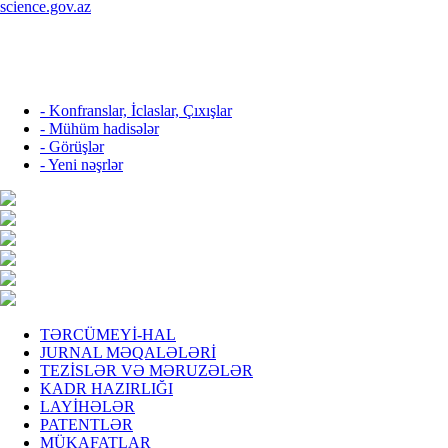
science.gov.az
- Konfranslar, İclaslar, Çıxışlar
- Mühüm hadisələr
- Görüşlər
- Yeni nəşrlər
TƏRCÜMEYİ-HAL
JURNAL MƏQALƏLƏRİ
TEZİSLƏR VƏ MƏRUZƏLƏR
KADR HAZIRLIĞI
LAYİHƏLƏR
PATENTLƏR
MÜKAFATLAR