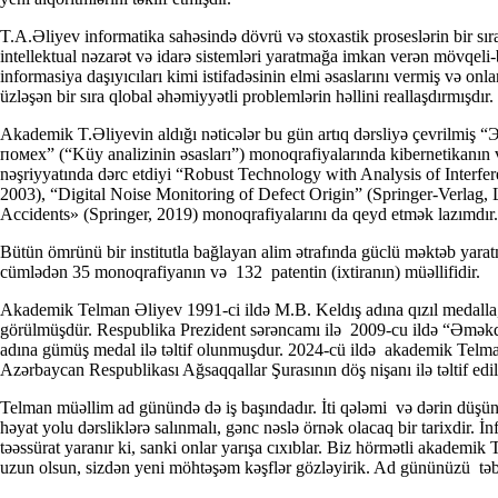
T.A.Əliyev informatika sahəsində dövrü və stoxastik proseslərin bir sır
intellektual nəzarət və idarə sistemləri yaratmağa imkan verən mövqeli-b
informasiya daşıyıcıları kimi istifadəsinin elmi əsaslarını vermiş və on
üzləşən bir sıra qlobal əhəmiyyətli problemlərin həllini reallaşdırmışdır.
Akademik T.Əliyevin aldığı nəticələr bu gün artıq dərsliyə çevrilm
помех” (“Küy analizinin əsasları”) monoqrafiyalarında kibernetikanın v
nəşriyyatında dərc etdiyi “Robust Technology with Analysis of Inter
2003), “Digital Noise Monitoring of Defect Origin” (Springer-Verlag
Accidents» (Springer, 2019) monoqrafiyalarını da qeyd etmək lazımdır.
Bütün ömrünü bir institutla bağlayan alim ətrafında güclü məktəb yaratm
cümlədən 35 monoqrafiyanın və 132 patentin (ixtiranın) müəllifidir.
Akademik Telman Əliyev 1991-ci ildə M.B. Keldış adına qızıl medalla,
görülmüşdür. Respublika Prezident sərəncamı ilə 2009-cu ildə “Əmək
adına gümüş medal ilə təltif olunmuşdur. 2024-cü ildə akademik Telma
Azərbaycan Respublikası Ağsaqqallar Şurasının döş nişanı ilə təltif edil
Telman müəllim ad günündə də iş başındadır. İti qələmi və dərin düşün
həyat yolu dərsliklərə salınmalı, gənc nəslə örnək olacaq bir tarixdir.
təəssürat yaranır ki, sanki onlar yarışa cıxıblar. Biz hörmətli akademi
uzun olsun, sizdən yeni möhtəşəm kəşflər gözləyirik. Ad gününüzü təbr