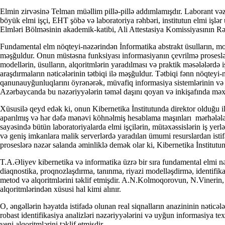
Elmin zirvəsinə Telman müəllim pillə-pillə addımlamışdır. Laborant vəzi
böyük elmi işçi, EHT şöbə və laboratoriya rəhbəri, institutun elmi işlə
Elmləri Bölməsinin akademik-katibi, Ali Attestasiya Komissiyasının Rə
Fundamental elm nöqteyi-nəzərindən İnformatika abstrakt üsulların, model
məşğuldur. Onun müstəsna funksiyası informasiyanın çevrilmə prosesləri
modellərin, üsulların, alqoritmlərin yaradılması və praktik məsələlərdə 
araşdırmaların nəticələrinin tətbiqi ilə məşğuldur. Tətbiqi fənn nöqteyi
qanunauyğunluqlarını öyrənərək, müvafiq informasiya sistemlərinin və
Azərbaycanda bu nəzəriyyələrin təməl daşını qoyan və inkişafında məxsu
Xüsusilə qeyd edək ki, onun Kibernetika İnstitutunda direktor olduğu i
aparılmış və hər dəfə mənəvi köhnəlmiş hesablama maşınları mərhələlə
sayəsində bütün laboratoriyalarda elmi işçilərin, mütəxəssislərin iş yer
və geniş imkanlara malik serverlərdə yaradılan ümumi resurslardan istif
proseslərə nəzər salanda əminliklə demək olar ki, Kibernetika İnstitutu
T.A.Əliyev kibernetika və informatika üzrə bir sıra fundamental elmi nət
diaqnostika, proqnozlaşdırma, tanınma, riyazi modelləşdirmə, identifika
metod və alqoritmlərini təklif etmişdir. A.N.Kolmoqorovun, N.Vinerin,
alqoritmlərindən xüsusi hal kimi alınır.
O, əngəllərin həyatda istifadə olunan real siqnalların anazininin nəticəl
robast identifikasiya analizləri nəzəriyyələrini və uyğun informasiya t
yeni alqoritmlərini təklif etmişdir.