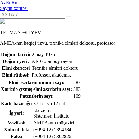
Az
En
Ru
Saytın xəritəsi
TELMAN ƏLİYEV
AMEA-nın həqiqi üzvü, texnika elmləri doktoru, professor
Doğum tarixi:
2 may 1935
Doğum yeri:
AR Goranboy rayonu
Elmi dərəcəsi
Texnika elmləri doktoru
Elmi rütbəsi:
Professor, akademik
Elmi əsərlərin ümumi sayı:
587
Xaricdə çıxmış elmi əsərlərin sayı:
383
Patentlərin sayı:
109
Kadr hazırlığı:
37 f.d. və 12 e.d.
İdarəetmə
İş yeri:
Sistemləri İnstitutu
Vəzifəsi:
AMEA-nın müşaviri
Xidməti tel.:
(+994 12) 5394384
Faks:
(+994 12) 5392826