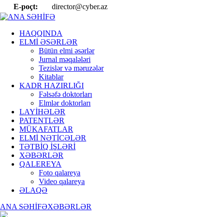
E-poçt:
director@cyber.az
HAQQINDA
ELMİ ƏSƏRLƏR
Bütün elmi əsərlər
Jurnal məqalələri
Tezislər və məruzələr
Kitablar
KADR HAZIRLIĞI
Fəlsəfə doktorları
Elmlər doktorları
LAYİHƏLƏR
PATENTLƏR
MÜKAFATLAR
ELMİ NƏTİCƏLƏR
TƏTBİQ İŞLƏRİ
XƏBƏRLƏR
QALEREYA
Foto qalareya
Video qalareya
ƏLAQƏ
ANA SƏHİFƏ
XƏBƏRLƏR